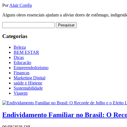
Por
Alair Corrêa
Alguns oleos essenciais ajudam a aliviar dores de estômago, indigestão
Pesquisar
por:
Categorias
Beleza
BEM ESTAR
Dicas
Educação
Empreendedorismo
Finanças
Marketing Digital
saúde e Higiene
Sustentabilidade
Viagem
Endividamento Familiar no Brasil: O Reco
06/08/2026
Off