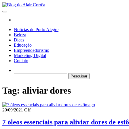
Skip
to
Blog do Alair Corrêa
Novidades Sobre Tecnologia, Marketing, Educação e Muito Mais…
the
content
Notícias de Porto Alegre
Beleza
Dicas
Educação
Empreendedorismo
Marketing Digital
Contato
Pesquisar
por:
Tag:
aliviar dores
20/09/2021
Off
7 óleos essenciais para aliviar dores de es