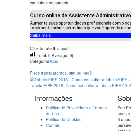
caminhos novamente.
Curso online de Assistente Administrativ
Aumente suas oportunidades profissionais com o noss
totalmente online, permitindo que você aprenda no se
Saiba mais
Click to rate this post!
[Total:
0
Average:
0
]
Categoria
Dicas
Pisos transparentes, sim ou não?
Tabela FIPE 2018: Como consultar a tabela FIPE 201
Informações
Sobr
Política de Privacidade e Termos
Sou Em
de Uso
anos e 
Política de Cookies
5 anos
Contato
persev
obter 