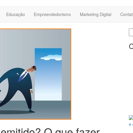
ito Mais…
Educação
Empreendedorismo
Marketing Digital
Contat
P
po
C
emitido? O que fazer