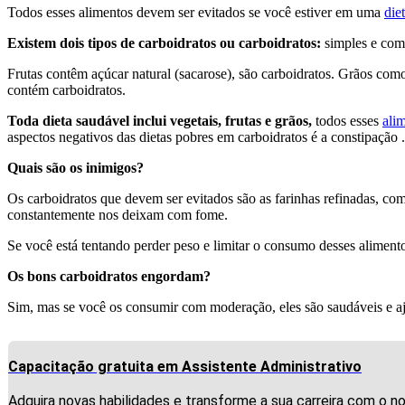
Todos esses alimentos devem ser evitados se você estiver em uma
die
Existem dois tipos de carboidratos ou carboidratos:
simples e comp
Frutas contêm açúcar natural (sacarose), são carboidratos. Grãos como 
contém carboidratos.
Toda dieta saudável inclui vegetais, frutas e grãos,
todos esses
ali
aspectos negativos das dietas pobres em carboidratos é a constipação .
Quais são os inimigos?
Os carboidratos que devem ser evitados são as farinhas refinadas, com
constantemente nos deixam com fome.
Se você está tentando perder peso e limitar o consumo desses aliment
Os bons carboidratos engordam?
Sim, mas se você os consumir com moderação, eles são saudáveis ​​e aj
Capacitação gratuita em Assistente Administrativo
Adquira novas habilidades e transforme a sua carreira com o n