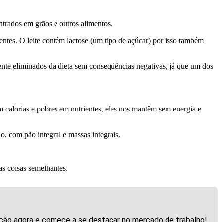
trados em grãos e outros alimentos.
ientes. O leite contém lactose (um tipo de açúcar) por isso também
ente eliminados da dieta sem conseqüências negativas, já que um dos
em calorias e pobres em nutrientes, eles nos mantêm sem energia e
, com pão integral e massas integrais.
as coisas semelhantes.
crição agora e comece a se destacar no mercado de trabalho!