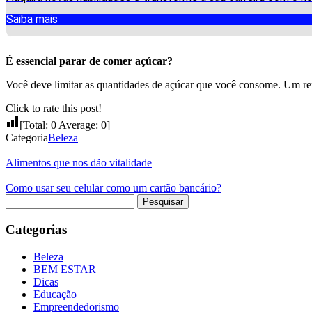
Saiba mais
É essencial parar de comer açúcar?
Você deve limitar as quantidades de açúcar que você consome. Um re
Click to rate this post!
[Total:
0
Average:
0
]
Categoria
Beleza
Alimentos que nos dão vitalidade
Como usar seu celular como um cartão bancário?
Pesquisar
por:
Categorias
Beleza
BEM ESTAR
Dicas
Educação
Empreendedorismo