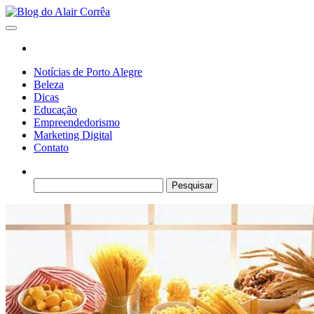
Skip
to
Blog do Alair Corrêa
Novidades Sobre Tecnologia, Marketing, Educação e Muito Mais…
the
content
Notícias de Porto Alegre
Beleza
Dicas
Educação
Empreendedorismo
Marketing Digital
Contato
Pesquisar
por: