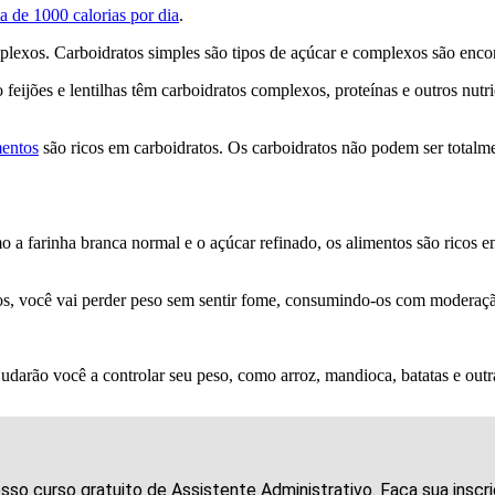
ta de 1000 calorias por dia
.
lexos. Carboidratos simples são tipos de açúcar e complexos são encon
feijões e lentilhas têm carboidratos complexos, proteínas e outros nutr
mentos
são ricos em carboidratos. Os carboidratos não podem ser totalm
o a farinha branca normal e o açúcar refinado, os alimentos são ricos 
os, você vai perder peso sem sentir fome, consumindo-os com moderação
udarão você a controlar seu peso, como arroz, mandioca, batatas e outr
osso curso gratuito de Assistente Administrativo. Faça sua ins