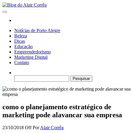
Skip
to
Blog do Alair Corrêa
Novidades Sobre Tecnologia, Marketing, Educação e Muito Mais…
the
content
Notícias de Porto Alegre
Beleza
Dicas
Educação
Empreendedorismo
Marketing Digital
Contato
Pesquisar
por:
como o planejamento estratégico de
marketing pode alavancar sua empresa
23/10/2018
Off
Por
Alair Corrêa