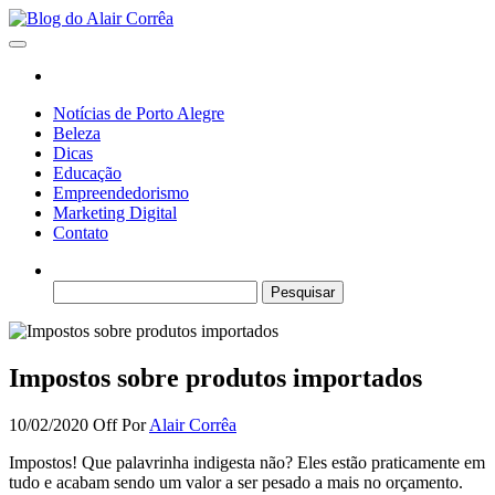
Skip
to
Blog do Alair Corrêa
Novidades Sobre Tecnologia, Marketing, Educação e Muito Mais…
the
content
Notícias de Porto Alegre
Beleza
Dicas
Educação
Empreendedorismo
Marketing Digital
Contato
Pesquisar
por:
Impostos sobre produtos importados
10/02/2020
Off
Por
Alair Corrêa
Impostos! Que palavrinha indigesta não? Eles estão praticamente em
tudo e acabam sendo um valor a ser pesado a mais no orçamento.