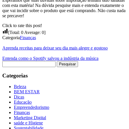
Esperamos que suas dúvidas sobre importação tenham sido sanadas
com esta matéria! Na dúvida pesquise mais e entenda exatamente o
que vai incidir sobre o produto que está comprando. Não custa nada
se precaver!
Click to rate this post!
[Total:
0
Average:
0
]
Categoria
Finanças
Aprenda receitas para deixar seu dia mais alegre e gostoso
Entenda como o Spotify salvou a indústria da música
Pesquisar
por:
Categorias
Beleza
BEM ESTAR
Dicas
Educação
Empreendedorismo
Finanças
Marketing Digital
saúde e Higiene
Sustentabilidade