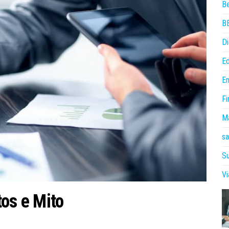
B
B
Di
E
E
Fi
Ma
sa
Su
V
os e Mito