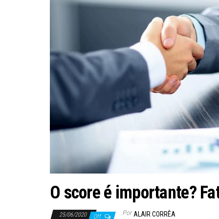
O score é importante? Fat
Por
ALAIR CORRÊA
25/06/2020
Off