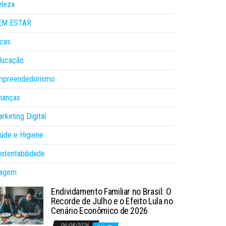
eleza
EM ESTAR
cas
ducação
mpreendedorismo
nanças
rketing Digital
úde e Higiene
stentabilidade
iagem
Endividamento Familiar no Brasil: O
Recorde de Julho e o Efeito Lula no
Cenário Econômico de 2026
06/08/2026